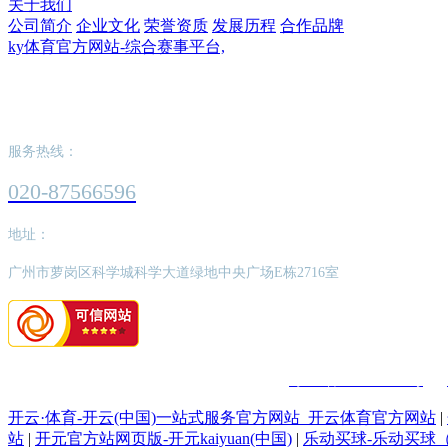
关于我们
公司简介
企业文化
荣誉资质
发展历程
合作品牌
ky体育官方网站-综合赛事平台,
ky体育官方网站-综合赛事平台,
服务热线：
020-87566596
地址：
广州市萝岗区科学城科学大道绿地中央广场E栋2716室
版权所有：ky体育官方网站-综合赛事平台,
粤ICP备2022062526号
开云·体育-开云(中国)一站式服务官方网站_开云体育官方网站
|
站
|
开元官方站网页版-开元kaiyuan(中国)
|
乐动买球-乐动买球