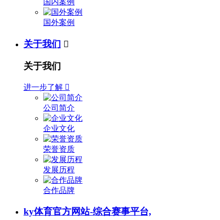
国内案例
国外案例
关于我们

关于我们
进一步了解

公司简介
企业文化
荣誉资质
发展历程
合作品牌
ky体育官方网站-综合赛事平台,