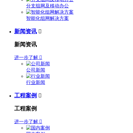
分支组网及移动办公
智能化组网解决方案
新闻资讯

新闻资讯
进一步了解

公司新闻
行业新闻
工程案例

工程案例
进一步了解
