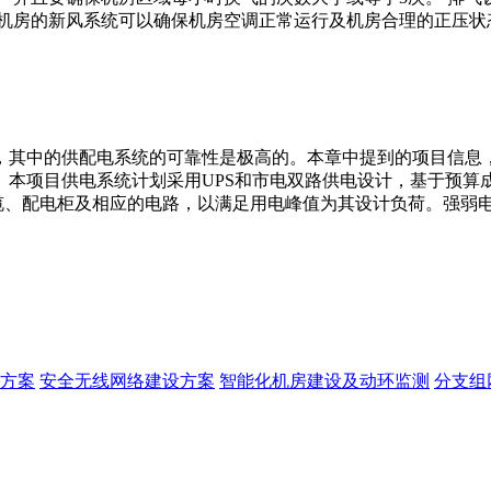
 机房的新风系统可以确保机房空调正常运行及机房合理的正压状
，其中的供配电系统的可靠性是极高的。本章中提到的项目信息，
。本项目供电系统计划采用UPS和市电双路供电设计，基于预算
线缆、配电柜及相应的电路，以满足用电峰值为其设计负荷。强弱
方案
安全无线网络建设方案
智能化机房建设及动环监测
分支组