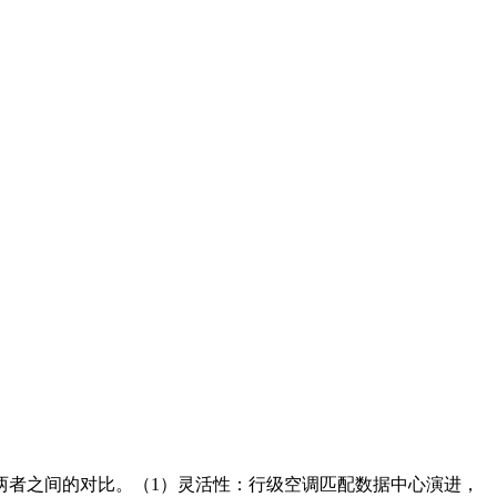
两者之间的对比。（1）灵活性：行级空调匹配数据中心演进，