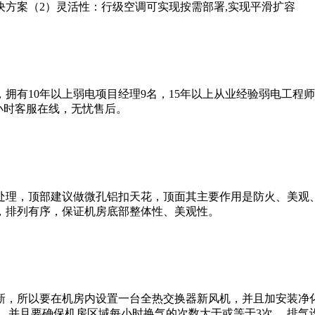
方案（2）灵活性：行级空调可实现按需部署,实现平滑扩容
拥有10年以上弱电项目经理9名，15年以上从业经验弱电工程
4小时客服在线，无忧售后。
处理，顶部建议做微孔铝扣天花，顶面其主要作用是防火、美观
，排列有序，保证机房底部整体性、美观性。
新，所以要在机房内设置一台全热交换器新风机，并且加安装净化
 并且要确保机房区域每小时换气的次数大于或等于3次。 排气