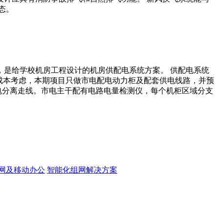
态。
是给学校机房工程设计的机房供配电系统方案。 供配电系统
成本考虑，本期项目只做市电配电动力柜及配套供电线路，并预
电分离走线。市电主干配有电路电量检测仪，每个机柜区域分支
网及移动办公
智能化组网解决方案