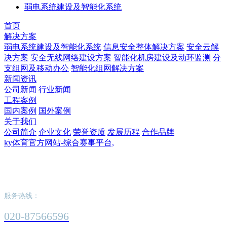
弱电系统建设及智能化系统
首页
解决方案
弱电系统建设及智能化系统
信息安全整体解决方案
安全云解
决方案
安全无线网络建设方案
智能化机房建设及动环监测
分
支组网及移动办公
智能化组网解决方案
新闻资讯
公司新闻
行业新闻
工程案例
国内案例
国外案例
关于我们
公司简介
企业文化
荣誉资质
发展历程
合作品牌
ky体育官方网站-综合赛事平台,
ky体育官方网站-综合赛事平台,
服务热线：
020-87566596