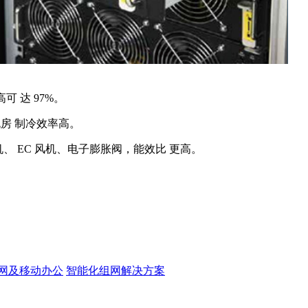
可 达 97%。
机房 制冷效率高。
、 EC 风机、电子膨胀阀，能效比 更高。
网及移动办公
智能化组网解决方案