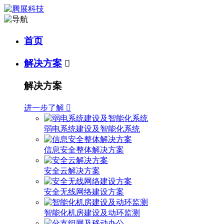
首页
解决方案

解决方案
进一步了解

弱电系统建设及智能化系统
信息安全整体解决方案
安全云解决方案
安全无线网络建设方案
智能化机房建设及动环监测