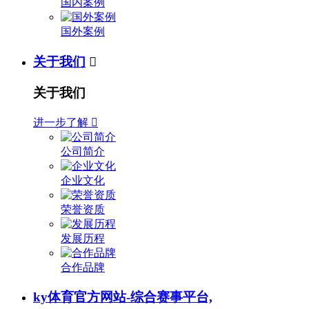
国内案例
国外案例
关于我们

关于我们
进一步了解

公司简介
企业文化
荣誉资质
发展历程
合作品牌
ky体育官方网站-综合赛事平台,