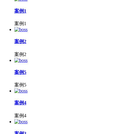
案例1
案例1
案例2
案例2
案例5
案例5
案例4
案例4
案例3