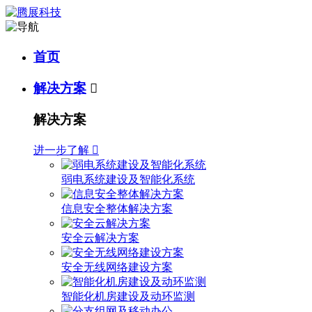
首页
解决方案

解决方案
进一步了解

弱电系统建设及智能化系统
信息安全整体解决方案
安全云解决方案
安全无线网络建设方案
智能化机房建设及动环监测